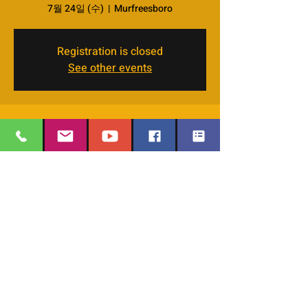
7월 24일 (수)
  |  
Murfreesboro
Registration is closed
See other events
시간 및 장소
2024년 7월 24일 오전 11:30 – 오후 1:00
Murfreesboro, 4066 Veals Rd, Murfreesboro,
TN 37127, USA
EMAIL
:
thesafehavengraceworshipcenter
이벤트 공유하기
@gmail.com
Office Phone:
629-400-9020