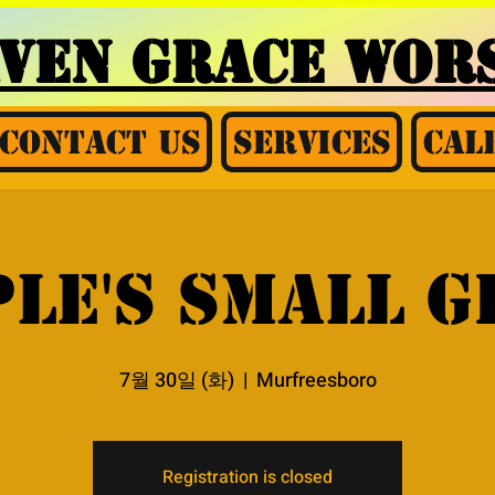
AVEN GRACE
WORS
Contact Us
Services
Cal
le's small 
7월 30일 (화)
  |  
Murfreesboro
Registration is closed