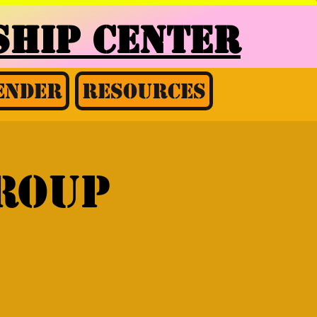
HIP CENTER
ender
Resources
group