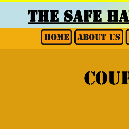
THE SAFE H
Home
About Us
Coup