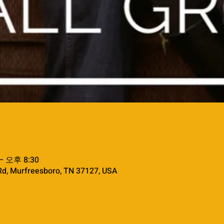
– 오후 8:30
Rd, Murfreesboro, TN 37127, USA