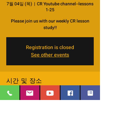
7월 04일 (목)
  |  
CR Youtube channel--lessons
1-25
Please join us with our weekly CR lesson
study!!
Registration is closed
See other events
시간 및 장소
2024년 7월 04일 오후 7:00 – 오후 8:20 GMT-
6
CR Youtube channel--lessons 1-25
이벤트 소개
We started watching the online CR lessons