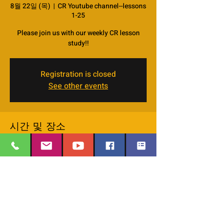
8월 22일 (목)
  |  
CR Youtube channel--lessons
1-25
Please join us with our weekly CR lesson
study!!
Registration is closed
See other events
시간 및 장소
2024년 8월 22일 오후 7:00 – 오후 8:20 GMT-
6
CR Youtube channel--lessons 1-25
이벤트 소개
We started watching the online CR lessons