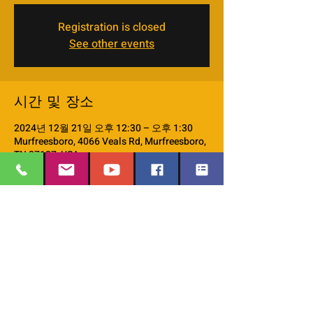
Registration is closed
See other events
시간 및 장소
2024년 12월 21일 오후 12:30 – 오후 1:30
Murfreesboro, 4066 Veals Rd, Murfreesboro,
TN 37127, USA
이벤트 소개
monthly Discipleship 101 workshop
EMAIL
:
thesafehavengraceworshipcenter
이벤트 공유하기
@gmail.com