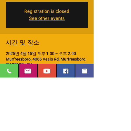
Registration is closed
See other events
시간 및 장소
2025년 4월 15일 오후 1:00 – 오후 2:00
Murfreesboro, 4066 Veals Rd, Murfreesboro,
TN 37127, USA
이벤트 소개
monthly Discipleship 101 workshop
EMAIL
:
thesafehavengraceworshipcenter
이벤트 공유하기
@gmail.com