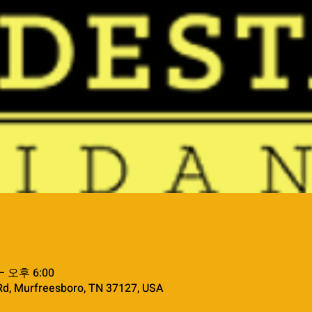
– 오후 6:00
Rd, Murfreesboro, TN 37127, USA