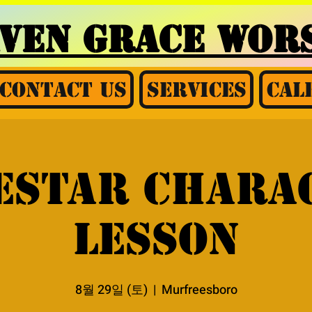
AVEN GRACE
WORS
Contact Us
Services
Cal
estar chara
lesson
8월 29일 (토)
  |  
Murfreesboro