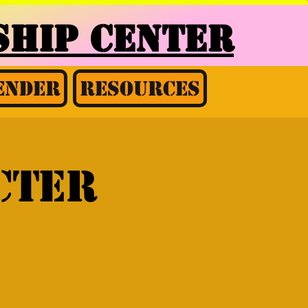
HIP CENTER
ender
Resources
cter