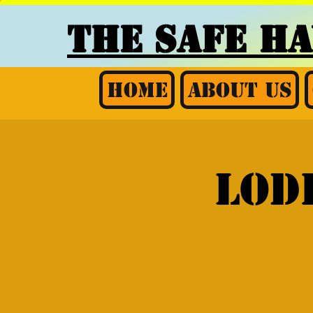
THE SAFE H
Home
About Us
Lod