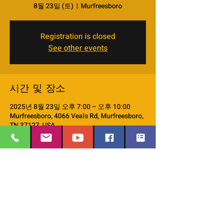
8월 23일 (토)
  |  
Murfreesboro
Registration is closed
See other events
시간 및 장소
2025년 8월 23일 오후 7:00 – 오후 10:00
Murfreesboro, 4066 Veals Rd, Murfreesboro,
TN 37127, USA
이벤트 소개
Please join us at our parent education 
series!! 